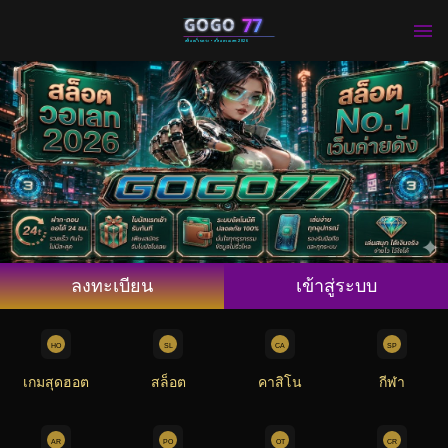
ลงทะเบียน
เข้าสู่ระบบ
เกมสุดฮอต
สล็อต
คาสิโน
กีฬา